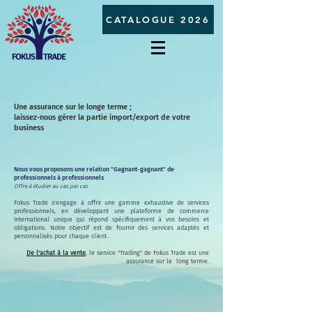
CATALOGUE 2026
Une assurance sur le longe terme ;
laissez-nous gérer la partie import/export de votre
business
Nous vous proposons une relation "Gagnant-gagnant" de
professionnels à professionnels
Offre à étudier au cas par cas
Fokus Trade s'engage à offrir une gamme exhaustive de services
professionnels, en développant une plateforme de commerce
international unique qui répond spécifiquement à vos besoins et
obligations. Notre objectif est de fournir des services adaptés et
personnalisés pour chaque client.
De l'achat à la vente
, le service "Trading" de Fokus Trade
est une
assurance
sur le
long terme.